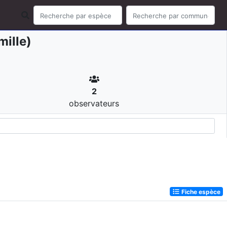
mille)
2
observateurs
Fiche espèce