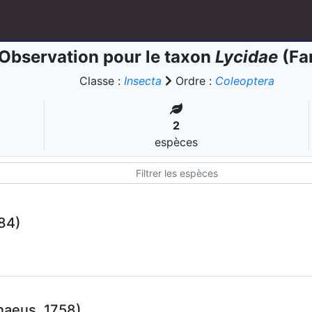
Observation pour le taxon
Lycidae
(Fa
Classe :
Insecta
Ordre :
Coleoptera
2
espèces
84)
naeus, 1758)