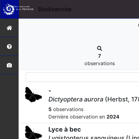
Biodivanoise
7
observations
-
Dictyoptera aurora
(Herbst, 17
5
observations
Dernière observation en
2024
Lyce à bec
Lygistopterus sanguineus
(Lin