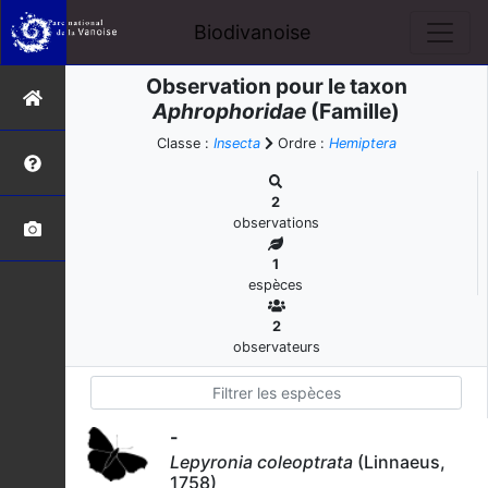
Biodivanoise
Observation pour le taxon
Aphrophoridae
(Famille)
Classe :
Insecta
Ordre :
Hemiptera
2
observations
1
espèces
2
observateurs
-
Lepyronia coleoptrata
(Linnaeus,
1758)