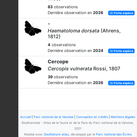
83
observations
Dernière observation en
2026
Fiche espèce
-
Haematoloma dorsata
(Ahrens,
1812)
4
observations
Dernière observation en
2024
Fiche espèce
Cercope
Cercopis vulnerata
Rossi, 1807
39
observations
Dernière observation en
2026
Fiche espèce
Accueil
|
Parc national de la Vanoise
|
Conception et crédits
|
Mentions légales
Biodivanoise - Atlas de la faune et de la flore du Parc national de la Vanoise,
2021
Réalisé avec
GeoNature-atlas
, développé par le
Parc national des Écrins