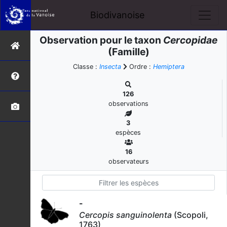
Biodivanoise
Observation pour le taxon
Cercopidae
(Famille)
Classe :
Insecta
Ordre :
Hemiptera
126
observations
3
espèces
16
observateurs
-
Cercopis sanguinolenta
(Scopoli,
1763)