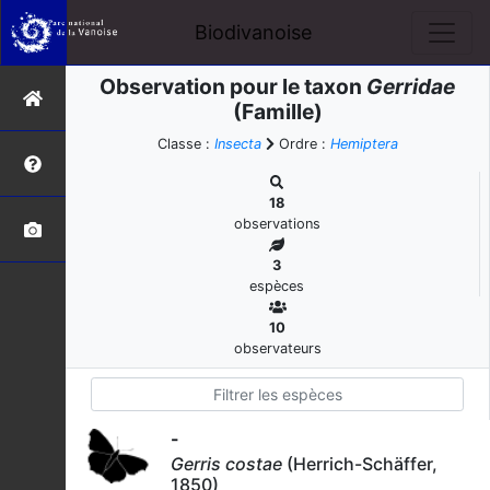
Biodivanoise
Observation pour le taxon
Gerridae
(Famille)
Classe :
Insecta
Ordre :
Hemiptera
18
observations
3
espèces
10
observateurs
-
Gerris costae
(Herrich-Schäffer,
1850)