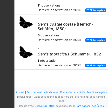
11
observations
Dernière observation en
2026
Fiche espèce
-
Gerris costae costae
(Herrich-
Schäffer, 1850)
6
observations
Dernière observation en
2025
Fiche espèce
-
Gerris thoracicus
Schummel, 1832
1
observation
Dernière observation en
2025
Fiche espèce
Accueil
|
Parc national de la Vanoise
|
Conception et crédits
|
Mentions légales
Biodivanoise - Atlas de la faune et de la flore du Parc national de la Vanoise,
2021
Réalisé avec
GeoNature-atlas
, développé par le
Parc national des Écrins