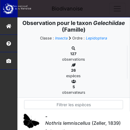
Biodivanoise
Observation pour le taxon
Gelechiidae
(Famille)
Classe :
Insecta
Ordre :
Lepidoptera
127
observations
26
espèces
5
observateurs
-
Nothris lemniscellus
(Zeller, 1839)