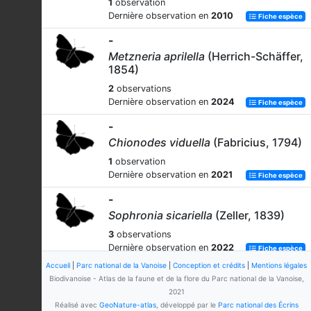
1
observation
Dernière observation en
2010
Fiche espèce
-
Metzneria aprilella
(Herrich-Schäffer,
1854)
2
observations
Dernière observation en
2024
Fiche espèce
-
Chionodes viduella
(Fabricius, 1794)
1
observation
Dernière observation en
2021
Fiche espèce
-
Sophronia sicariella
(Zeller, 1839)
3
observations
Dernière observation en
2022
Fiche espèce
Accueil
|
Parc national de la Vanoise
|
Conception et crédits
|
Mentions légales
-
Biodivanoise - Atlas de la faune et de la flore du Parc national de la Vanoise,
Teleiopsis bagriotella
(Duponchel,
2021
1840)
Réalisé avec
GeoNature-atlas
, développé par le
Parc national des Écrins