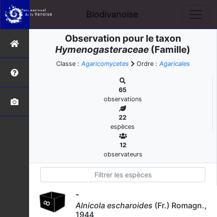
Biodivanoise
Observation pour le taxon
Hymenogasteraceae
(Famille)
Classe :
Agaricomycetes
Ordre :
Agaricales
65
observations
22
espèces
12
observateurs
-
Alnicola escharoides
(Fr.) Romagn.,
1944