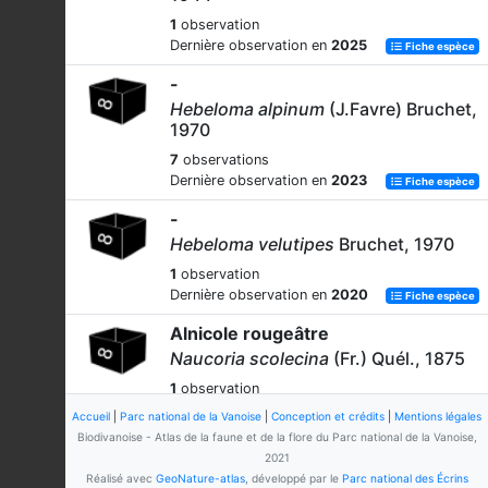
1
observation
Dernière observation en
2025
Fiche espèce
-
Hebeloma alpinum
(J.Favre) Bruchet,
1970
7
observations
Dernière observation en
2023
Fiche espèce
-
Hebeloma velutipes
Bruchet, 1970
1
observation
Dernière observation en
2020
Fiche espèce
Alnicole rougeâtre
Naucoria scolecina
(Fr.) Quél., 1875
1
observation
Dernière observation en
2025
Fiche espèce
Accueil
|
Parc national de la Vanoise
|
Conception et crédits
|
Mentions légales
Biodivanoise - Atlas de la faune et de la flore du Parc national de la Vanoise,
-
2021
Alnicola pallidifolia
P.-A.Moreau &
Réalisé avec
GeoNature-atlas
, développé par le
Parc national des Écrins