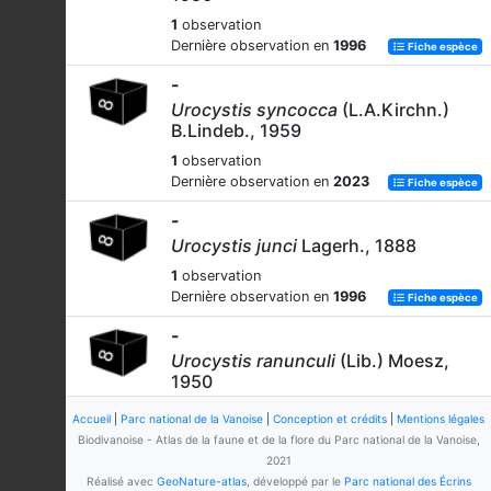
1
observation
Dernière observation en
1996
Fiche espèce
-
Urocystis syncocca
(L.A.Kirchn.)
B.Lindeb., 1959
1
observation
Dernière observation en
2023
Fiche espèce
-
Urocystis junci
Lagerh., 1888
1
observation
Dernière observation en
1996
Fiche espèce
-
Urocystis ranunculi
(Lib.) Moesz,
1950
1
observation
Accueil
|
Parc national de la Vanoise
|
Conception et crédits
|
Mentions légales
Dernière observation en
2020
Fiche espèce
Biodivanoise - Atlas de la faune et de la flore du Parc national de la Vanoise,
2021
Réalisé avec
GeoNature-atlas
, développé par le
Parc national des Écrins