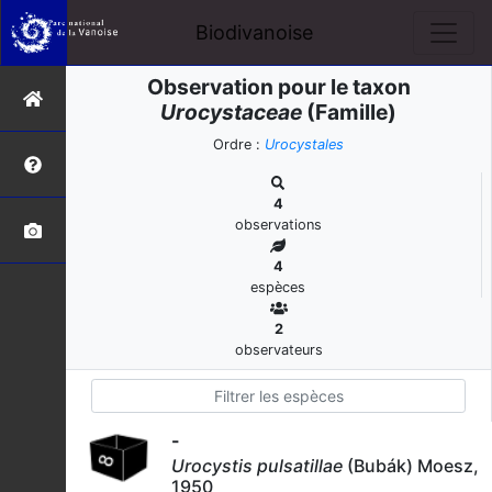
Biodivanoise
Observation pour le taxon
Urocystaceae
(Famille)
Ordre :
Urocystales
4
observations
4
espèces
2
observateurs
-
Urocystis pulsatillae
(Bubák) Moesz,
1950