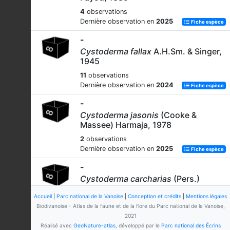
4
observations
Dernière observation en
2025
Fiche espèce
-
Cystoderma fallax
A.H.Sm. & Singer,
1945
11
observations
Dernière observation en
2024
Fiche espèce
-
Cystoderma jasonis
(Cooke &
Massee) Harmaja, 1978
2
observations
Dernière observation en
2025
Fiche espèce
-
Cystoderma carcharias
(Pers.)
Fayod, 1889
Accueil
|
Parc national de la Vanoise
|
Conception et crédits
|
Mentions légales
19
observations
Biodivanoise - Atlas de la faune et de la flore du Parc national de la Vanoise,
Dernière observation en
2025
Fiche espèce
2021
Réalisé avec
GeoNature-atlas
, développé par le
Parc national des Écrins