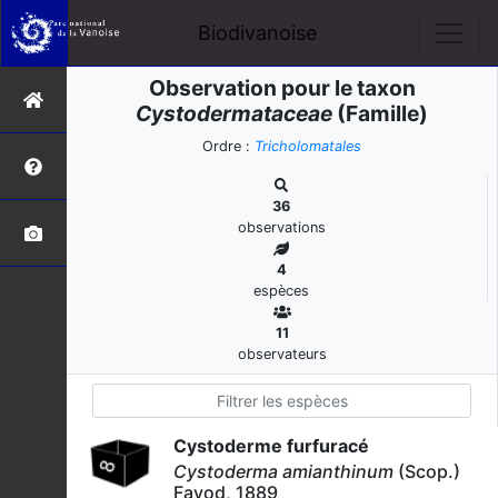
Biodivanoise
Observation pour le taxon
Cystodermataceae
(Famille)
Ordre :
Tricholomatales
36
observations
4
espèces
11
observateurs
Cystoderme furfuracé
Cystoderma amianthinum
(Scop.)
Fayod, 1889