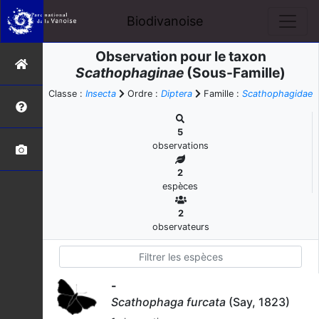
Biodivanoise
Observation pour le taxon
Scathophaginae
(Sous-Famille)
Classe :
Insecta
Ordre :
Diptera
Famille :
Scathophagidae
5
observations
2
espèces
2
observateurs
-
Scathophaga furcata
(Say, 1823)