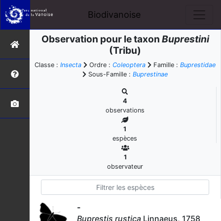
Biodivanoise
Observation pour le taxon
Buprestini
(Tribu)
Classe :
Insecta
Ordre :
Coleoptera
Famille :
Buprestidae
Sous-Famille :
Buprestinae
4
observations
1
espèces
1
observateur
-
Buprestis rustica
Linnaeus, 1758