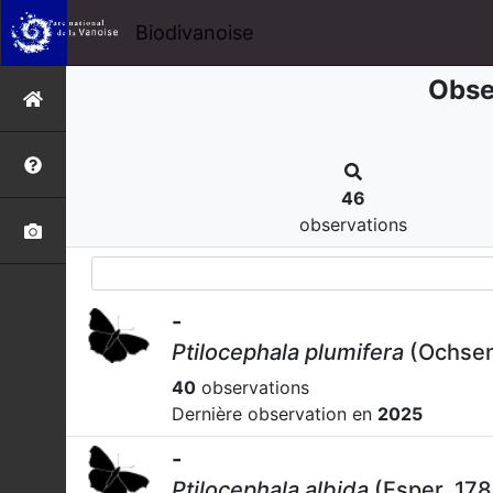
Biodivanoise
Obse
46
observations
-
Ptilocephala plumifera
(Ochsen
40
observations
Dernière observation en
2025
-
Ptilocephala albida
(Esper, 178