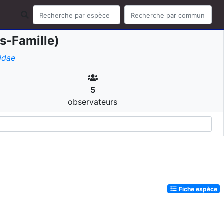
s-Famille)
idae
5
observateurs
Fiche espèce