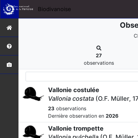
Biodivanoise
Obse
C
27
observations
Vallonie costulée
Vallonia costata
(O.F. Müller, 1
23
observations
Dernière observation en
2026
Vallonie trompette
Vallonia pulchella
(O.F. Müller,