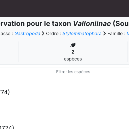
rvation pour le taxon
Valloniinae
(Sou
lasse :
Gastropoda
Ordre :
Stylommatophora
Famille :
V
2
espèces
774)
 1774)