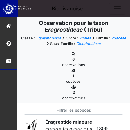
Biodivanoise
Observation pour le taxon
Eragrostideae
(Tribu)
Classe :
Equisetopsida
Ordre :
Poales
Famille :
Poaceae
Sous-Famille :
Chloridoideae
8
observations
1
espèces
2
observateurs
Éragrostide mineure
Eragrostis minor
Host, 1809