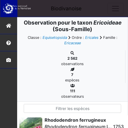
Biodivanoise
Observation pour le taxon
Ericoideae
(Sous-Famille)
Classe :
Equisetopsida
Ordre :
Ericales
Famille :
Ericaceae
2 562
observations
7
espèces
111
observateurs
Rhododendron ferrugineux
Rhododendron ferrugineum
L., 1753