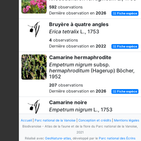
592
observations
Dernière observation en
2026
Fiche espèce
Bruyère à quatre angles
Erica tetralix
L., 1753
4
observations
Dernière observation en
2022
Fiche espèce
Camarine hermaphrodite
Empetrum nigrum
subsp.
hermaphroditum
(Hagerup) Böcher,
1952
207
observations
Dernière observation en
2026
Fiche espèce
Camarine noire
Empetrum nigrum
L., 1753
25
observations
Accueil
|
Parc national de la Vanoise
|
Conception et crédits
|
Mentions légales
Dernière observation en
2021
Fiche espèce
Biodivanoise - Atlas de la faune et de la flore du Parc national de la Vanoise,
2021
Bruyère carnée
Réalisé avec
GeoNature-atlas
, développé par le
Parc national des Écrins