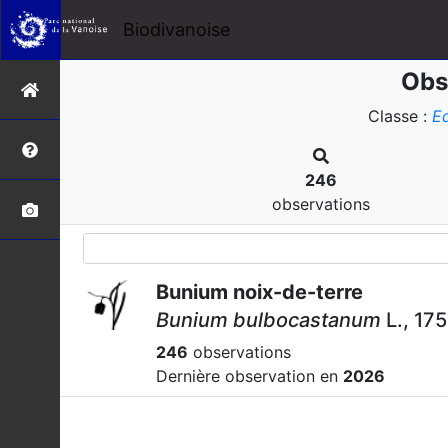
Biodivanoise
Obs
Classe :
E
246
observations
Bunium noix-de-terre
Bunium bulbocastanum
L., 17
246
observations
Dernière observation en
2026