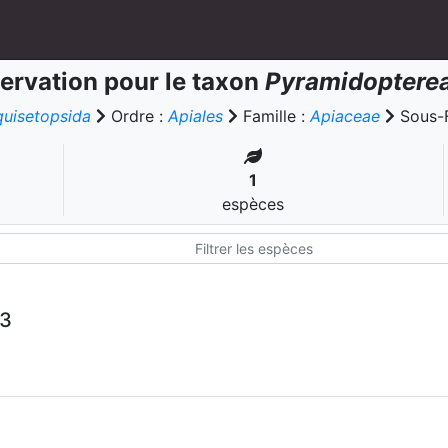
ervation pour le taxon
Pyramidoptere
quisetopsida
Ordre :
Apiales
Famille :
Apiaceae
Sous-F
1
espèces
53