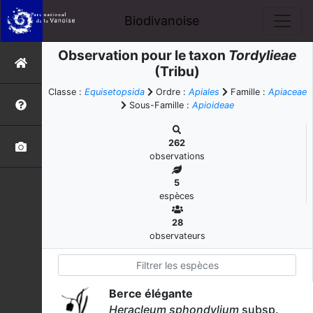
Biodivanoise
Observation pour le taxon
Tordylieae
(Tribu)
Classe :
Equisetopsida
Ordre :
Apiales
Famille :
Apiaceae
Sous-Famille :
Apioideae
262
observations
5
espèces
28
observateurs
Berce élégante
Heracleum sphondylium
subsp.