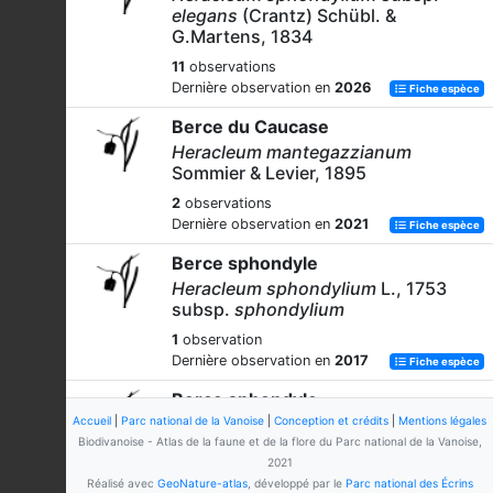
elegans
(Crantz) Schübl. &
G.Martens, 1834
11
observations
Dernière observation en
2026
Fiche espèce
Berce du Caucase
Heracleum mantegazzianum
Sommier & Levier, 1895
2
observations
Dernière observation en
2021
Fiche espèce
Berce sphondyle
Heracleum sphondylium
L., 1753
subsp.
sphondylium
1
observation
Dernière observation en
2017
Fiche espèce
Berce sphondyle
Accueil
|
Parc national de la Vanoise
Heracleum sphondylium
|
Conception et crédits
L., 1753
|
Mentions légales
Biodivanoise - Atlas de la faune et de la flore du Parc national de la Vanoise,
221
observations
2021
Dernière observation en
2026
Fiche espèce
Réalisé avec
GeoNature-atlas
, développé par le
Parc national des Écrins