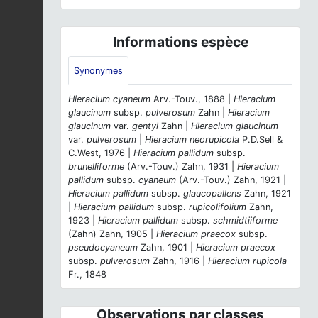
Informations espèce
Synonymes
Hieracium cyaneum
Arv.-Touv., 1888 |
Hieracium
glaucinum
subsp.
pulverosum
Zahn |
Hieracium
glaucinum
var.
gentyi
Zahn |
Hieracium glaucinum
var.
pulverosum
|
Hieracium neorupicola
P.D.Sell &
C.West, 1976 |
Hieracium pallidum
subsp.
brunelliforme
(Arv.-Touv.) Zahn, 1931 |
Hieracium
pallidum
subsp.
cyaneum
(Arv.-Touv.) Zahn, 1921 |
Hieracium pallidum
subsp.
glaucopallens
Zahn, 1921
|
Hieracium pallidum
subsp.
rupicolifolium
Zahn,
1923 |
Hieracium pallidum
subsp.
schmidtiiforme
(Zahn) Zahn, 1905 |
Hieracium praecox
subsp.
pseudocyaneum
Zahn, 1901 |
Hieracium praecox
subsp.
pulverosum
Zahn, 1916 |
Hieracium rupicola
Fr., 1848
Observations par classes