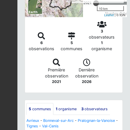
2021
10 km
Nombre d'observ
Leaflet
| © IGN
3
observateurs
6
5
1
observations
communes
organisme
Première
Dernière
observation
observation
2021
2026
5
communes
1
organisme
3
observateurs
Avrieux
-
Bonneval-sur-Arc
-
Pralognan-la-Vanoise
-
Tignes
-
Val-Cenis