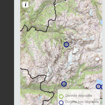
Donnée dégradée
Donnée non dégradée