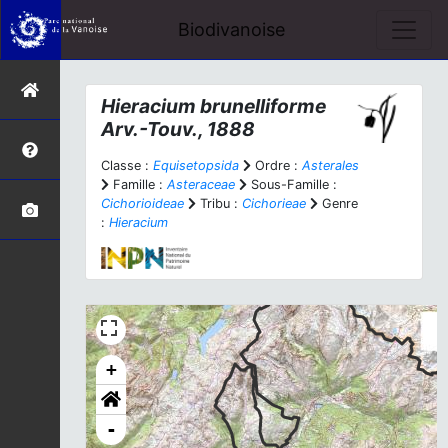
Biodivanoise
Hieracium brunelliforme
Arv.-Touv., 1888
Classe :
Equisetopsida
Ordre :
Asterales
Famille :
Asteraceae
Sous-Famille :
Cichorioideae
Tribu :
Cichorieae
Genre
:
Hieracium
+
-