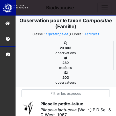
Biodivanoise
Observation pour le taxon
Compositae
(Famille)
Classe :
Equisetopsida
Ordre :
Asterales
23 803
observations
289
espèces
203
observateurs
Piloselle petite-laitue
Pilosella lactucella
(Wallr.) P.D.Sell &
C.West, 1967