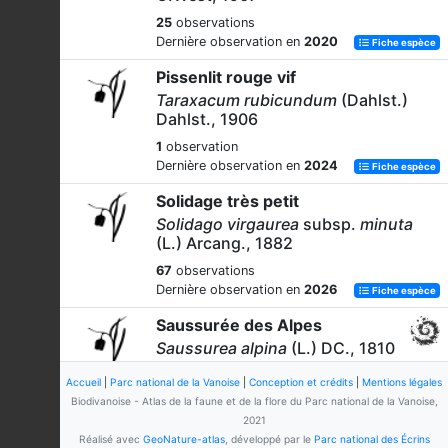
25
observations
Dernière observation en
2020
Fiche espèce
Pissenlit rouge vif
Taraxacum rubicundum
(Dahlst.)
Dahlst., 1906
1
observation
Dernière observation en
2024
Fiche espèce
Solidage très petit
Solidago virgaurea
subsp.
minuta
(L.) Arcang., 1882
67
observations
Dernière observation en
2026
Fiche espèce
Saussurée des Alpes
Saussurea alpina
(L.) DC., 1810
277
observations
Accueil
|
Parc national de la Vanoise
|
Conception et crédits
|
Mentions légales
Dernière observation en
2026
Fiche espèce
Biodivanoise - Atlas de la faune et de la flore du Parc national de la Vanoise,
2021
-
Réalisé avec
GeoNature-atlas
, développé par le
Parc national des Écrins