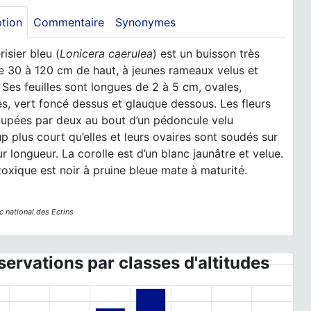
ption
Commentaire
Synonymes
isier bleu (
Lonicera caerulea
) est un buisson très
e 30 à 120 cm de haut, à jeunes rameaux velus et
. Ses feuilles sont longues de 2 à 5 cm, ovales,
, vert foncé dessus et glauque dessous. Les fleurs
oupées par deux au bout d’un pédoncule velu
 plus court qu’elles et leurs ovaires sont soudés sur
ur longueur. La corolle est d’un blanc jaunâtre et velue.
 toxique est noir à pruine bleue mate à maturité.
c national des Ecrins
ervations par classes d'altitudes