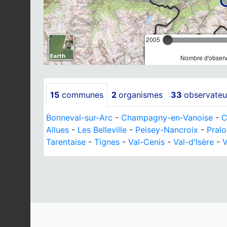
2005
Nombre d'observa
15
communes
2
organismes
33
observateu
Bonneval-sur-Arc
-
Champagny-en-Vanoise
-
C
Allues
-
Les Belleville
-
Peisey-Nancroix
-
Pral
Tarentaise
-
Tignes
-
Val-Cenis
-
Val-d'Isère
-
V