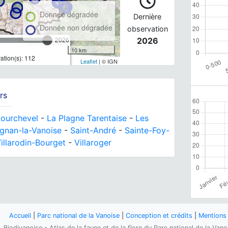
Donnée dégradée
Dernière
Donnée non dégradée
observation
2026
2026
10 km
tion(s): 112
Leaflet
| © IGN
rs
ourchevel
-
La Plagne Tarentaise
-
Les
ognan-la-Vanoise
-
Saint-André
-
Sainte-Foy-
illarodin-Bourget
-
Villaroger
Accueil
|
Parc national de la Vanoise
|
Conception et crédits
|
Mentions 
Biodivanoise - Atlas de la faune et de la flore du Parc national de la Van