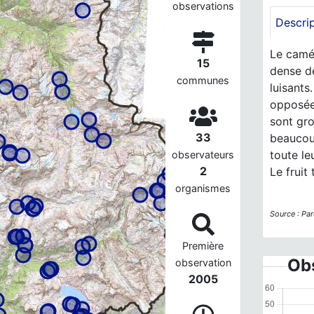
observations
Descri
Le camér
15
dense d
communes
luisants
opposées
sont gr
33
beaucoup
toute le
observateurs
2
Le fruit
organismes
Source : Par
Première
Obs
observation
2005