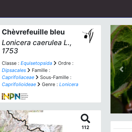
Chèvrefeuille bleu
Lonicera caerulea
L.,
1753
Classe :
Equisetopsida
Ordre :
Dipsacales
Famille :
Prev
Caprifoliaceae
Sous-Famille :
Caprifolioideae
Genre :
Lonicera
112