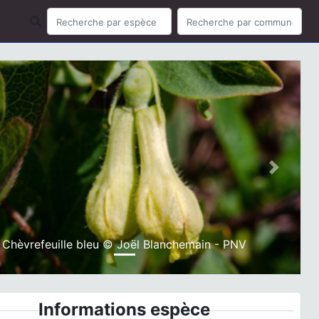
ious
Next
Chèvrefeuille bleu © Joël Blanchemain - PNV
Informations espèce