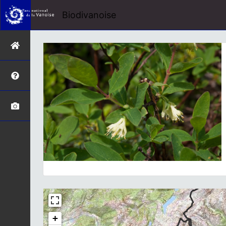
Biodivanoise
+