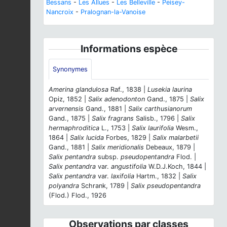
Bessans
-
Les Allues
-
Les Belleville
-
Peisey-
Nancroix
-
Pralognan-la-Vanoise
Informations espèce
Synonymes
Amerina glandulosa
Raf., 1838 |
Lusekia laurina
Opiz, 1852 |
Salix adenodonton
Gand., 1875 |
Salix
arvernensis
Gand., 1881 |
Salix carthusianorum
Gand., 1875 |
Salix fragrans
Salisb., 1796 |
Salix
hermaphroditica
L., 1753 |
Salix laurifolia
Wesm.,
1864 |
Salix lucida
Forbes, 1829 |
Salix malarbetii
Gand., 1881 |
Salix meridionalis
Debeaux, 1879 |
Salix pentandra
subsp.
pseudopentandra
Flod. |
Salix pentandra
var.
angustifolia
W.D.J.Koch, 1844 |
Salix pentandra
var.
laxifolia
Hartm., 1832 |
Salix
polyandra
Schrank, 1789 |
Salix pseudopentandra
(Flod.) Flod., 1926
Observations par classes