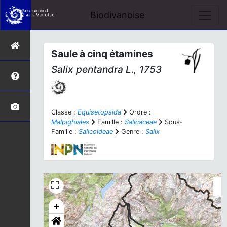
Biodivanoise
Saule à cinq étamines
Salix pentandra
L., 1753
Classe :
Equisetopsida
Ordre :
Malpighiales
Famille :
Salicaceae
Sous-
Famille :
Salicoideae
Genre :
Salix
+