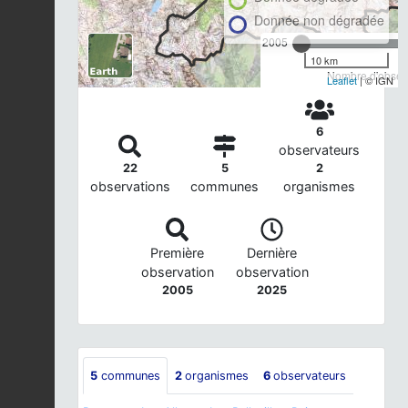
Donnée non dégradée
2005
10 km
Nombre d'observ
Leaflet
| © IGN
6
observateurs
22
5
2
observations
communes
organismes
Première
Dernière
observation
observation
2005
2025
5
communes
2
organismes
6
observateurs