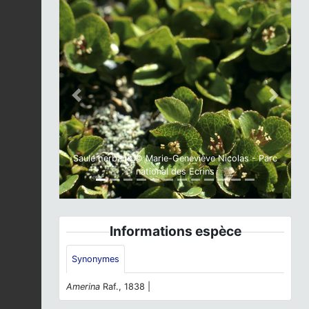
Previous
Next
Saule herbacé © Marie-Geneviève Nicolas - Parc
national des Ecrins
Informations espèce
Synonymes
Amerina
Raf., 1838 |