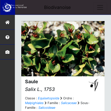
Biodivanoise
Saule
Salix
L., 1753
Classe :
Equisetopsida
Ordre :
Malpighiales
Famille :
Salicaceae
Sous-
Famille :
Salicoideae