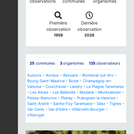
observations
communes
organismes
Première
Dernière
observation
observation
1958
2026
25
communes
3
organismes
135
observateurs
Aussois
-
Avrieux
-
Bessans
-
Bonneval-sur-Arc
-
Bourg-Saint-Maurice
-
Bozel
-
Champagny-en-
Vanoise
-
Courchevel
-
Landry
-
La Plagne Tarentaise
-
Les Allues
-
Les Belleville
-
Modane
-
Montvalezan
-
Peisey-Nancroix
-
Planay
-
Pralognan-la-Vanoise
-
Saint-André
-
Sainte-Foy-Tarentaise
-
Séez
-
Tignes
-
Val-Cenis
-
Val-d'Isère
-
Villarodin-Bourget
-
Villaroger