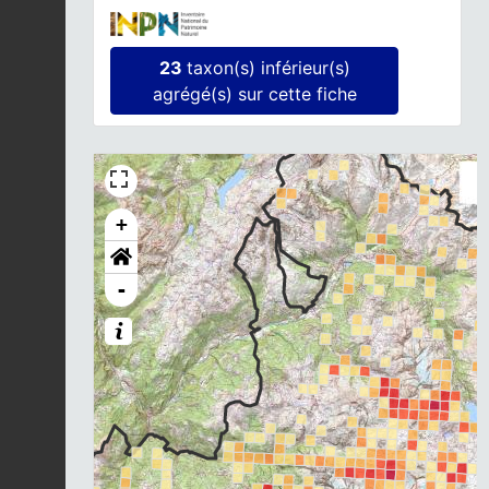
23
taxon(s) inférieur(s)
agrégé(s) sur cette fiche
+
-