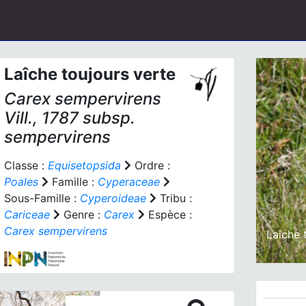
Laîche toujours verte
Carex sempervirens
Vill., 1787 subsp.
sempervirens
Classe :
Equisetopsida
Ordre :
Prev
Poales
Famille :
Cyperaceae
Sous-Famille :
Cyperoideae
Tribu :
Cariceae
Genre :
Carex
Espèce :
Carex sempervirens
Laîche 