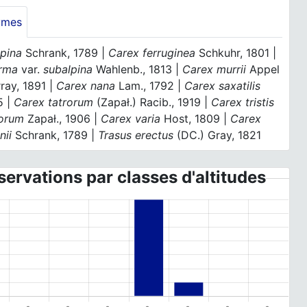
ymes
lpina
Schrank, 1789 |
Carex ferruginea
Schkuhr, 1801 |
irma
var.
subalpina
Wahlenb., 1813 |
Carex murrii
Appel
ray, 1891 |
Carex nana
Lam., 1792 |
Carex saxatilis
5 |
Carex tatrorum
(Zapał.) Racib., 1919 |
Carex tristis
orum
Zapał., 1906 |
Carex varia
Host, 1809 |
Carex
ii
Schrank, 1789 |
Trasus erectus
(DC.) Gray, 1821
ervations par classes d'altitudes