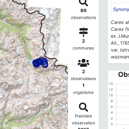
Synon
86
observations
Carex a
Carex f
ex J.Mur
2
All., 178
communes
var.
tatr
wazmann
2
Obs
observateurs
1
organisme
Première
observation