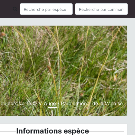
ious
Next
toujours verte © V. Auge - Parc national de la Vanoise
Informations espèce