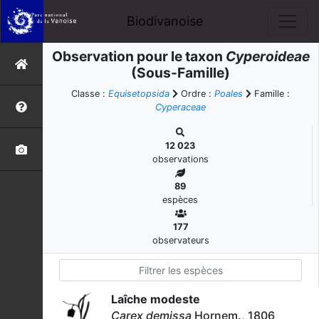
Biodivanoise
Observation pour le taxon
Cyperoideae
(Sous-Famille)
Classe :
Equisetopsida
Ordre :
Poales
Famille :
Cyperaceae
12 023
observations
89
espèces
177
observateurs
Laîche modeste
Carex demissa
Hornem., 1806