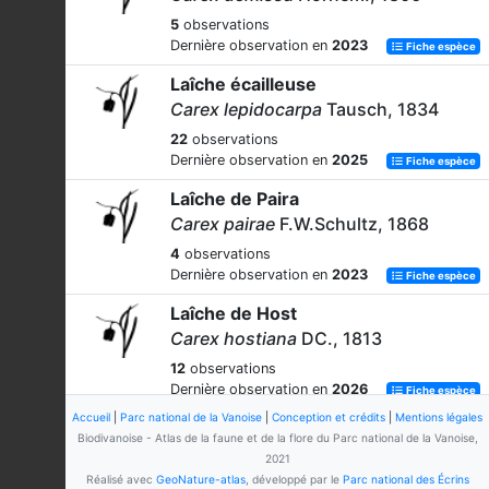
5
observations
Dernière observation en
2023
Fiche espèce
Laîche écailleuse
Carex lepidocarpa
Tausch, 1834
22
observations
Dernière observation en
2025
Fiche espèce
Laîche de Paira
Carex pairae
F.W.Schultz, 1868
4
observations
Dernière observation en
2023
Fiche espèce
Laîche de Host
Carex hostiana
DC., 1813
12
observations
Dernière observation en
2026
Fiche espèce
Accueil
|
Parc national de la Vanoise
|
Conception et crédits
|
Mentions légales
Laîche des bruyères
Biodivanoise - Atlas de la faune et de la flore du Parc national de la Vanoise,
Carex ericetorum
Pollich, 1777
2021
Réalisé avec
GeoNature-atlas
, développé par le
Parc national des Écrins
23
observations