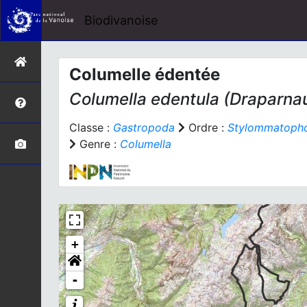
Biodivanoise
Columelle édentée
Columella edentula
(Draparnau
Classe :
Gastropoda
Ordre :
Stylommatoph
Genre :
Columella
+
-