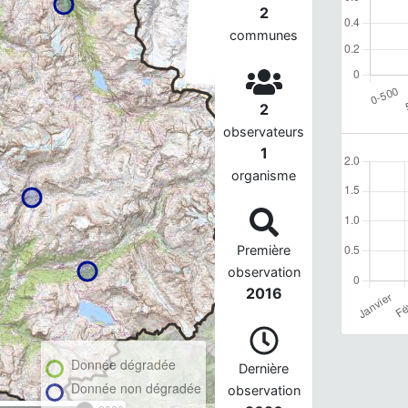
2
communes
2
observateurs
1
organisme
Première
observation
2016
Donnée dégradée
Dernière
Donnée non dégradée
observation