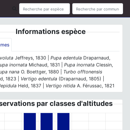
Informations espèce
ymes
voluta
Jeffreys, 1830 |
Pupa edentula
Draparnaud,
upa inornata
Michaud, 1831 |
Pupa inornata
Clessin,
upa nana
O. Boettger, 1880 |
Turbo offtonensis
d, 1823 |
Vertigo edentula
(Draparnaud, 1805) |
lepidula
Held, 1837 |
Vertigo nitida
A. Férussac, 1821
ervations par classes d'altitudes