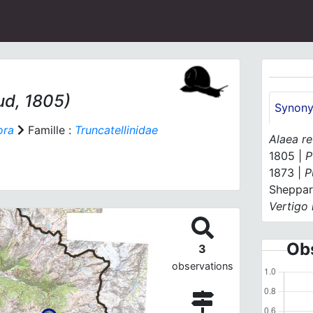
d, 1805)
Synon
ora
Famille :
Truncatellinidae
Alaea re
1805 |
P
1873 |
P
Sheppar
Vertigo 
Obs
3
observations