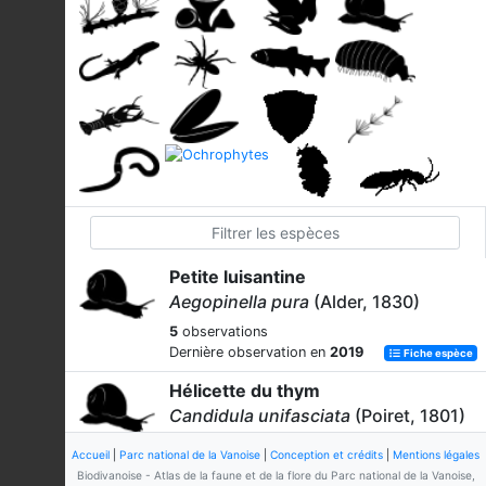
Petite luisantine
Aegopinella pura
(Alder, 1830)
5
observations
Dernière observation en
2019
Fiche espèce
Hélicette du thym
Candidula unifasciata
(Poiret, 1801)
34
observations
Accueil
|
Parc national de la Vanoise
|
Conception et crédits
|
Mentions légales
Dernière observation en
2026
Fiche espèce
Biodivanoise - Atlas de la faune et de la flore du Parc national de la Vanoise,