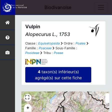
Biodivanoise
Vulpin
Alopecurus
L., 1753
Classe :
Equisetopsida
Ordre :
Poales
Famille :
Poaceae
Sous-Famille :
Pooideae
Tribu :
Poeae
4
taxon(s) inférieur(s)
agrégé(s) sur cette fiche
+