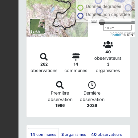
Donnée dégradée
Donnée non dégradée
1996
10 km
Nombre d'observa
Leaflet
| © IGN
40
observateurs
262
14
3
observations
communes
organismes
Première
Dernière
observation
observation
1996
2026
14
communes
3
organismes
40
observateurs