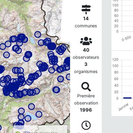
14
communes
40
observateurs
3
organismes
Première
observation
1996
Donnée dégradée