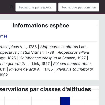
Informations espèce
ymes
rus alpinus
Vill., 1786 |
Alopecurus capitatus
Lam.,
lopecurus ciliatus
Vitman, 1789 |
Alopecurus villarii
gr., 1875 |
Colobachne caespitosa
Sennen, 1927 |
hne gerardi
(Vill.) Link, 1827 |
Phleum commutatum
1811 |
Phleum gerardi
All., 1785 |
Plantinia tournefortii
 1902
ervations par classes d'altitudes