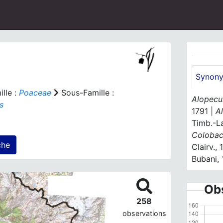
Synon
lle :
Poaceae
Sous-Famille :
Alopecu
s
1791 |
A
Timb.-La
Colobac
 agrégé(s) sur cette fiche
Clairv., 
Bubani,
Obs
258
observations