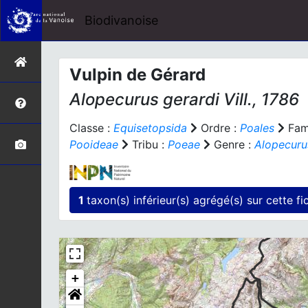
Biodivanoise
Vulpin de Gérard
Alopecurus gerardi
Vill., 1786
Classe :
Equisetopsida
Ordre :
Poales
Fami
Pooideae
Tribu :
Poeae
Genre :
Alopecuru
1
taxon(s) inférieur(s)
+