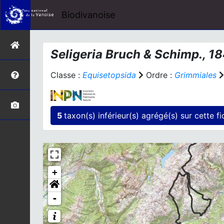
Biodivanoise
Seligeria
Bruch & Schimp., 1
Classe :
Equisetopsida
Ordre :
Grimmiales
5
taxon(s) inférieur(
+
-