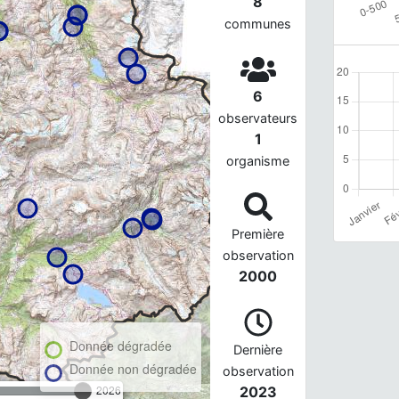
8
communes
6
observateurs
1
organisme
Première
observation
2000
Donnée dégradée
Dernière
Donnée non dégradée
observation
2026
2023