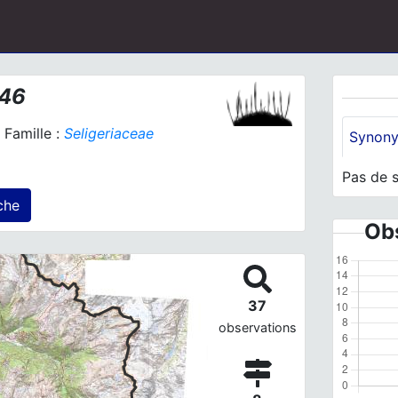
846
Famille :
Seligeriaceae
Synon
Pas de 
s) agrégé(s) sur cette fiche
Obs
37
observations