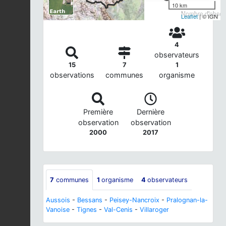
10 km
Nombre d'observ
Leaflet
| © IGN
4
observateurs
15
7
1
observations
communes
organisme
Première
Dernière
observation
observation
2000
2017
7
communes
1
organisme
4
observateurs
Aussois
-
Bessans
-
Peisey-Nancroix
-
Pralognan-la-
Vanoise
-
Tignes
-
Val-Cenis
-
Villaroger