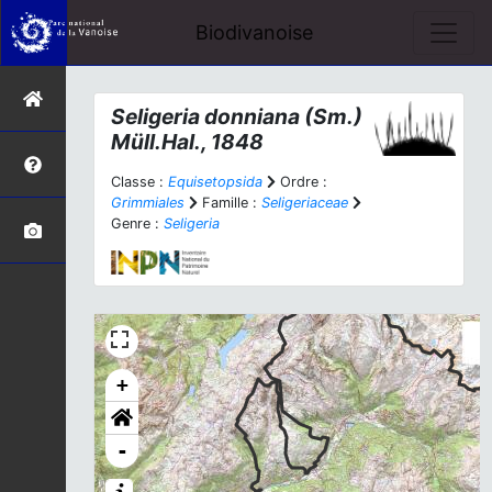
Biodivanoise
Seligeria donniana
(Sm.)
Müll.Hal., 1848
Classe :
Equisetopsida
Ordre :
Grimmiales
Famille :
Seligeriaceae
Genre :
Seligeria
+
-