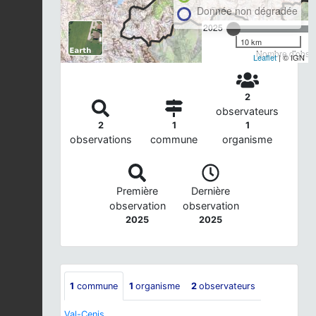
Donnée non dégradée
2025
10 km
Nombre d'observ
Leaflet
| © IGN
2
observateurs
2
1
1
observations
commune
organisme
Première
Dernière
observation
observation
2025
2025
1
commune
1
organisme
2
observateurs
Val-Cenis