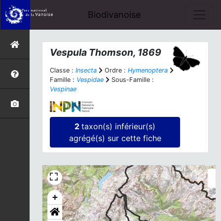
Biodivanoise
Vespula
Thomson, 1869
Classe :
Insecta
Ordre :
Hymenoptera
Famille :
Vespidae
Sous-Famille :
Vespinae
2
taxon(s) inférieur(s)
agrégé(s) sur cette fiche
+