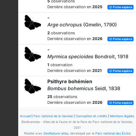
5
observations
Dernière observation en
2025
Fiche espèce
-
Arge ochropus
(Gmelin, 1790)
2
observations
Dernière observation en
2026
Fiche espèce
-
Myrmica specioides
Bondroit, 1918
1
observation
Dernière observation en
2021
Fiche espèce
Psithyre bohémien
Bombus bohemicus
Seidl, 1838
25
observations
Dernière observation en
2026
Fiche espèce
-
Accueil
|
Parc national de la Vanoise
|
Conception et crédits
|
Mentions légales
Lasioglossum subfasciatum
(Imhoff,
Biodivanoise - Atlas de la faune et de la flore du Parc national de la Vanoise,
1832)
2021
Réalisé avec
GeoNature-atlas
, développé par le
Parc national des Écrins
1
observation