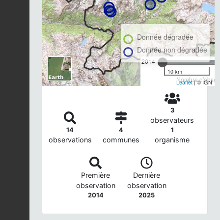
Donnée dégradée
Donnée non dégradée
2014
10 km
Nombre d'observ
Leaflet
| © IGN
3
observateurs
14
4
1
observations
communes
organisme
Première
Dernière
observation
observation
2014
2025