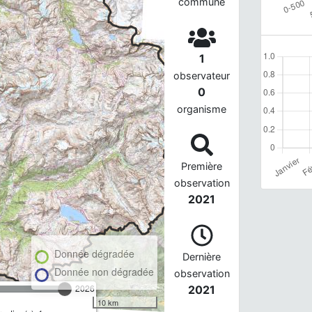
commune
1
observateur
0
organisme
Première
observation
2021
Donnée dégradée
Dernière
Donnée non dégradée
observation
2026
2021
10 km