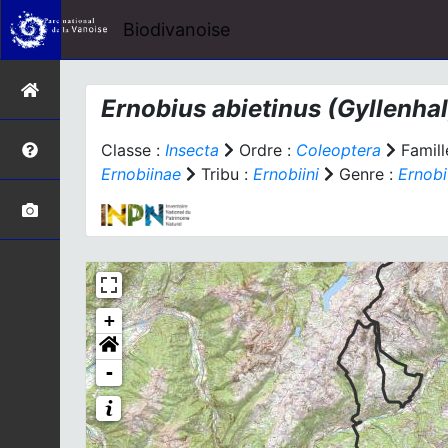
Biodivanoise
Ernobius abietinus
(Gyllenhal
Classe :
Insecta
Ordre :
Coleoptera
Famill
Ernobiinae
Tribu :
Ernobiini
Genre :
Ernobi
+
-