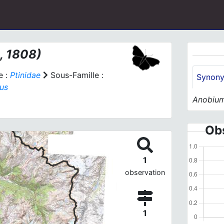
, 1808)
e :
Ptinidae
Sous-Famille :
Synon
us
Anobium
Obs
1
observation
1