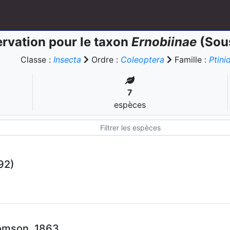
rvation pour le taxon
Ernobiinae
(Sous
Classe :
Insecta
Ordre :
Coleoptera
Famille :
Ptini
7
espèces
92)
omson, 1863