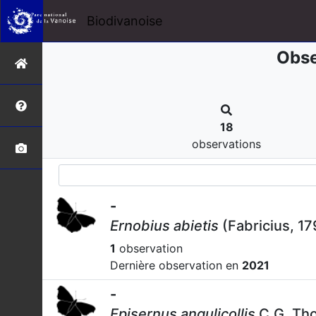
Biodivanoise
Obse
18
observations
-
Ernobius abietis
(Fabricius, 17
1
observation
Dernière observation en
2021
-
Episernus angulicollis
C.G. Th