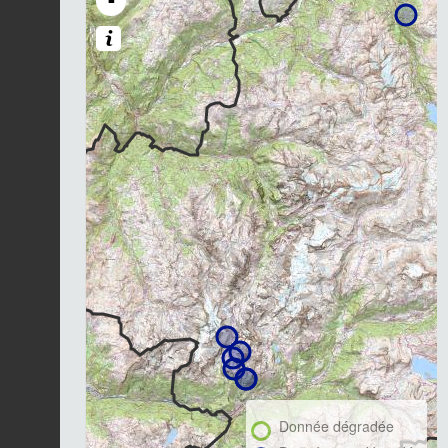
-
Donnée dégradée