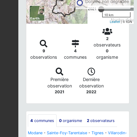
Donnée non dégradée
2021
10 km
Nombre d'observ
Leaflet
| © IGN
2
observateurs
9
4
0
observations
communes
organisme
Première
Dernière
observation
observation
2021
2022
4
communes
0
organisme
2
observateurs
Modane
-
Sainte-Foy-Tarentaise
-
Tignes
-
Villarodin-