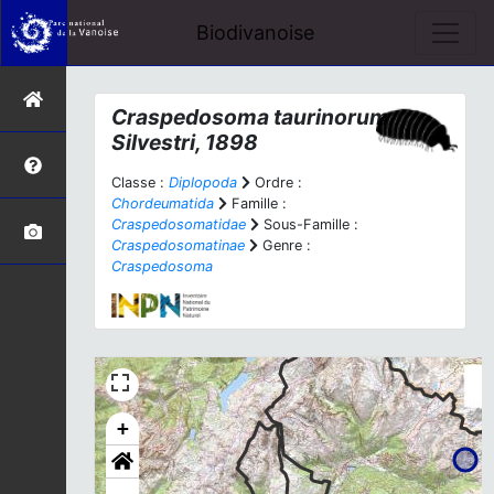
Biodivanoise
Craspedosoma taurinorum
Silvestri, 1898
Classe :
Diplopoda
Ordre :
Chordeumatida
Famille :
Craspedosomatidae
Sous-Famille :
Craspedosomatinae
Genre :
Craspedosoma
+