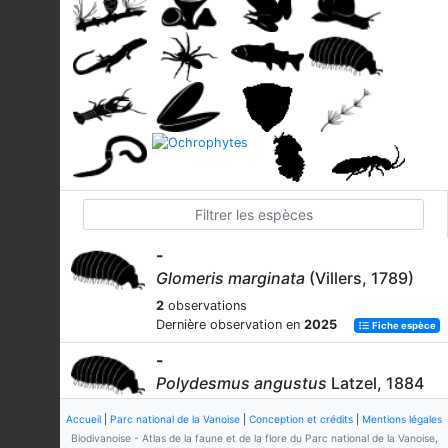
-
Glomeris marginata
(Villers, 1789)
2
observations
Dernière observation en
2025
Fiche espèce
-
Polydesmus angustus
Latzel, 1884
1
observation
Accueil
|
Parc national de la Vanoise
|
Conception et crédits
|
Mentions légales
Dernière observation en
2022
Fiche espèce
Biodivanoise - Atlas de la faune et de la flore du Parc national de la Vanoise,