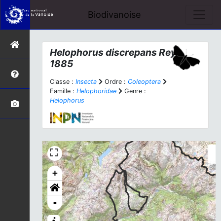
Biodivanoise
Helophorus discrepans
Rey,
1885
Classe :
Insecta
Ordre :
Coleoptera
Famille :
Helophoridae
Genre :
Helophorus
+
-