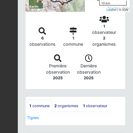
10 km
Nombre d'observ
Leaflet
| © IGN
1
observateur
6
1
2
observations
commune
organismes
Première
Dernière
observation
observation
2025
2025
1
commune
2
organismes
1
observateur
Tignes