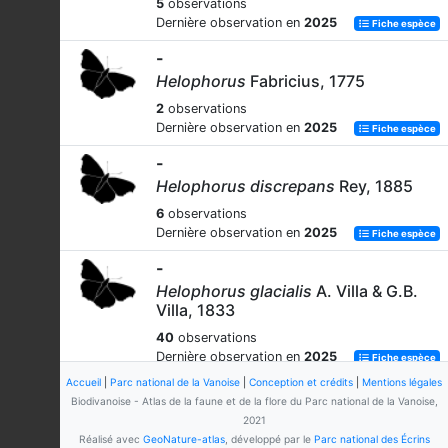
5
observations
Dernière observation en
2025
Fiche espèce
-
Helophorus
Fabricius, 1775
2
observations
Dernière observation en
2025
Fiche espèce
-
Helophorus discrepans
Rey, 1885
6
observations
Dernière observation en
2025
Fiche espèce
-
Helophorus glacialis
A. Villa & G.B.
Villa, 1833
40
observations
Dernière observation en
2025
Fiche espèce
Accueil
|
Parc national de la Vanoise
|
Conception et crédits
|
Mentions légales
-
Biodivanoise - Atlas de la faune et de la flore du Parc national de la Vanoise,
Helophorus schmidti
A. Villa & G.B.
2021
Villa, 1838
Réalisé avec
GeoNature-atlas
, développé par le
Parc national des Écrins