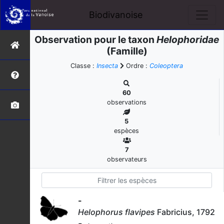
Biodivanoise
Observation pour le taxon
Helophoridae
(Famille)
Classe :
Insecta
Ordre :
Coleoptera
60
observations
5
espèces
7
observateurs
-
Helophorus flavipes
Fabricius, 1792