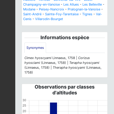
Champagny-en-Vanoise
-
Les Allues
-
Les Belleville
-
Modane
-
Peisey-Nancroix
-
Pralognan-la-Vanoise
-
Saint-André
-
Sainte-Foy-Tarentaise
-
Tignes
-
Val-
Cenis
-
Villarodin-Bourget
Informations espèce
Synonymes
Cimex hyoscyami
Linnaeus, 1758 |
Corizus
hyosciami
(Linnaeus, 1758) |
Terapha hyoscyami
(Linnaeus, 1758) |
Therapha hyoscyami
(Linnaeus,
1758)
Observations par classes
d'altitudes