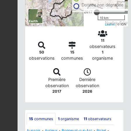
Donnée non dégradée
2017
10 km
Nombre d'observ
Leaflet
| © IGN
11
observateurs
50
15
1
observations
communes
organisme
Première
Dernière
observation
observation
2017
2026
15
communes
1
organisme
11
observateurs
Aussois
-
Avrieux
-
Bonneval-sur-Arc
-
Bozel
-