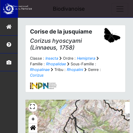
Biodivanoise
Corise de la jusquiame
Corizus hyoscyami
(Linnaeus, 1758)
Classe :
Insecta
Ordre :
Hemiptera
Famille :
Rhopalidae
Sous-Famille :
Rhopalinae
Tribu :
Rhopalini
Genre :
Corizus
+