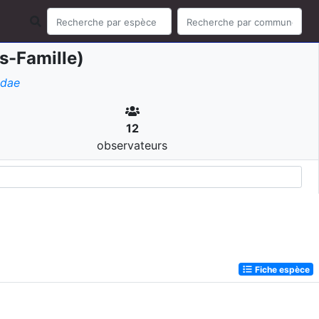
s-Famille)
idae
12
observateurs
Fiche espèce