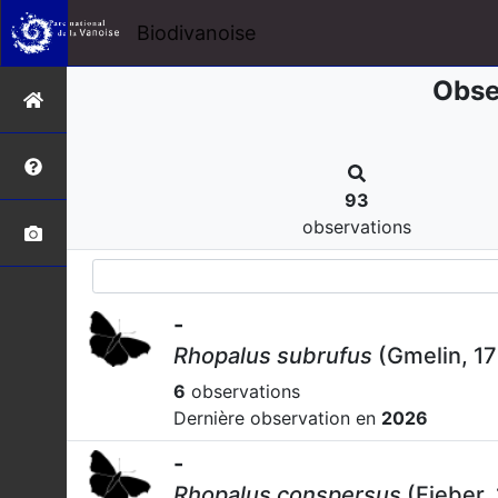
Biodivanoise
Obse
93
observations
-
Rhopalus subrufus
(Gmelin, 1
6
observations
Dernière observation en
2026
-
Rhopalus conspersus
(Fieber,