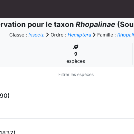
rvation pour le taxon
Rhopalinae
(Sou
Classe :
Insecta
Ordre :
Hemiptera
Famille :
Rhopal
9
espèces
790)
 1837)