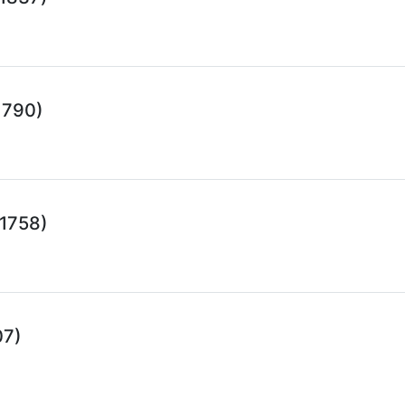
1790)
 1758)
07)