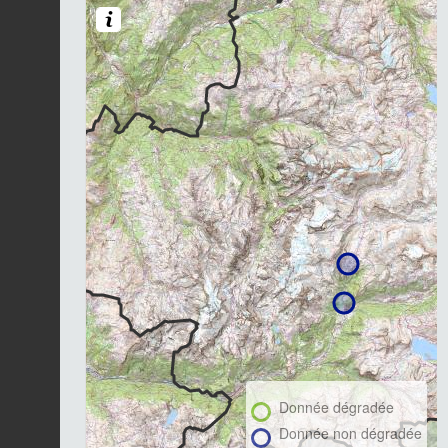
Donnée dégradée
Donnée non dégradée