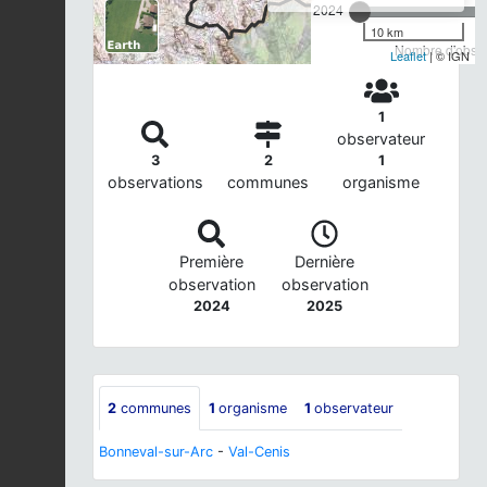
2024
10 km
Nombre d'observ
Leaflet
| © IGN
1
observateur
3
2
1
observations
communes
organisme
Première
Dernière
observation
observation
2024
2025
2
communes
1
organisme
1
observateur
Bonneval-sur-Arc
-
Val-Cenis