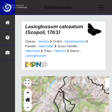
Biodivanoise
Lasioglossum calceatum
(Scopoli, 1763)
Classe :
Insecta
Ordre :
Hymenoptera
Famille :
Halictidae
Sous-Famille :
Halictinae
Tribu :
Halictini
Genre :
Lasioglossum
+
-