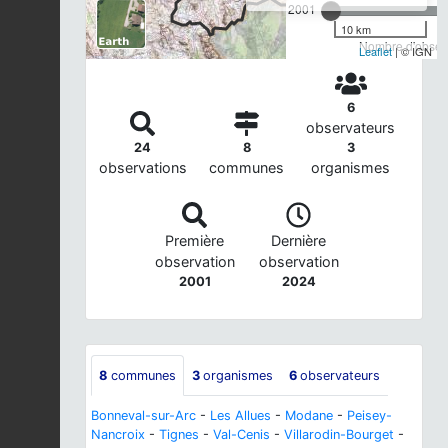
2001
10 km
Nombre d'observ
Leaflet
| © IGN
6
observateurs
24
8
3
observations
communes
organismes
Première
Dernière
observation
observation
2001
2024
8
communes
3
organismes
6
observateurs
Bonneval-sur-Arc
-
Les Allues
-
Modane
-
Peisey-
Nancroix
-
Tignes
-
Val-Cenis
-
Villarodin-Bourget
-