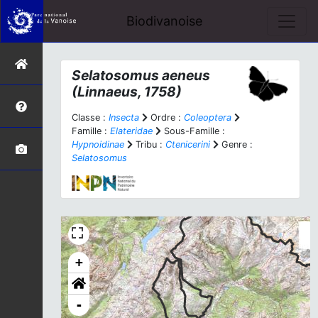
Biodivanoise
Selatosomus aeneus
(Linnaeus, 1758)
Classe :
Insecta
Ordre :
Coleoptera
Famille :
Elateridae
Sous-Famille :
Hypnoidinae
Tribu :
Ctenicerini
Genre :
Selatosomus
+
-