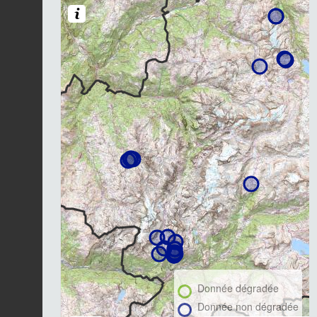
Donnée dégradée
Donnée non dégradée