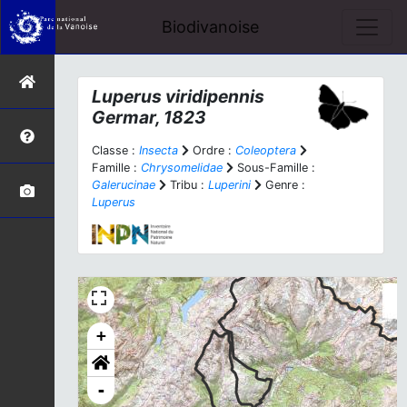
Biodivanoise
Luperus viridipennis
Germar, 1823
Classe :
Insecta
Ordre :
Coleoptera
Famille :
Chrysomelidae
Sous-Famille :
Galerucinae
Tribu :
Luperini
Genre :
Luperus
+
-