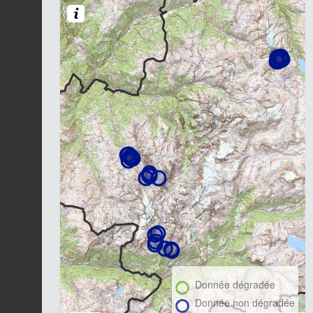
Donnée dégradée
Donnée non dégradée