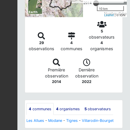
2014
10 km
Nombre d'observ
Leaflet
| © IGN
5
observateurs
29
4
4
observations
communes
organismes
Première
Dernière
observation
observation
2014
2022
4
communes
4
organismes
5
observateurs
Les Allues
-
Modane
-
Tignes
-
Villarodin-Bourget