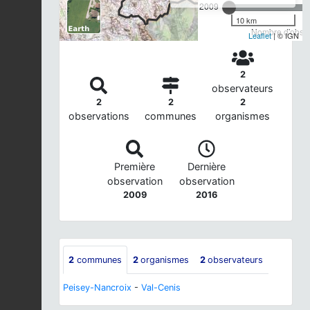
2009
10 km
Nombre d'observ
Leaflet
| © IGN
2
observateurs
2
2
2
observations
communes
organismes
Première
Dernière
observation
observation
2009
2016
2
communes
2
organismes
2
observateurs
Peisey-Nancroix
-
Val-Cenis