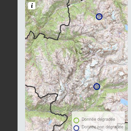
Donnée dégradée
Donnée non dégradée