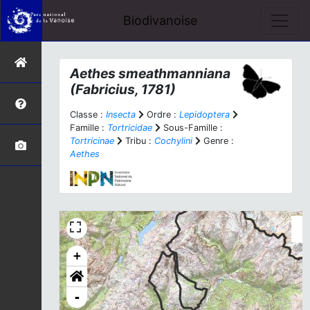
Biodivanoise
Aethes smeathmanniana
(Fabricius, 1781)
Classe :
Insecta
Ordre :
Lepidoptera
Famille :
Tortricidae
Sous-Famille :
Tortricinae
Tribu :
Cochylini
Genre :
Aethes
+
-