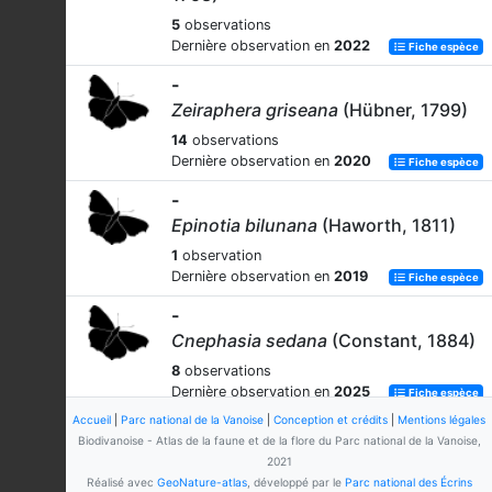
5
observations
Dernière observation en
2022
Fiche espèce
-
Zeiraphera griseana
(Hübner, 1799)
14
observations
Dernière observation en
2020
Fiche espèce
-
Epinotia bilunana
(Haworth, 1811)
1
observation
Dernière observation en
2019
Fiche espèce
-
Cnephasia sedana
(Constant, 1884)
8
observations
Dernière observation en
2025
Fiche espèce
Accueil
|
Parc national de la Vanoise
|
Conception et crédits
|
Mentions légales
-
Biodivanoise - Atlas de la faune et de la flore du Parc national de la Vanoise,
Cydia pomonella
(Linnaeus, 1758)
2021
Réalisé avec
GeoNature-atlas
, développé par le
Parc national des Écrins
5
observations