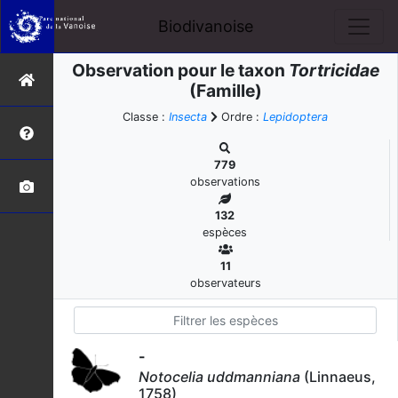
Biodivanoise
Observation pour le taxon
Tortricidae
(Famille)
Classe :
Insecta
Ordre :
Lepidoptera
779
observations
132
espèces
11
observateurs
-
Notocelia uddmanniana
(Linnaeus,
1758)