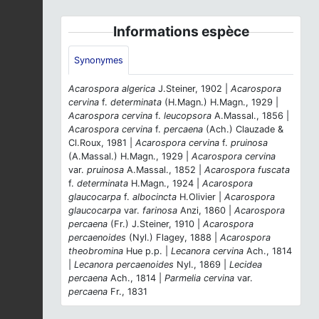
Informations espèce
Synonymes
Acarospora algerica
J.Steiner, 1902 |
Acarospora
cervina
f.
determinata
(H.Magn.) H.Magn., 1929 |
Acarospora cervina
f.
leucopsora
A.Massal., 1856 |
Acarospora cervina
f.
percaena
(Ach.) Clauzade &
Cl.Roux, 1981 |
Acarospora cervina
f.
pruinosa
(A.Massal.) H.Magn., 1929 |
Acarospora cervina
var.
pruinosa
A.Massal., 1852 |
Acarospora fuscata
f.
determinata
H.Magn., 1924 |
Acarospora
glaucocarpa
f.
albocincta
H.Olivier |
Acarospora
glaucocarpa
var.
farinosa
Anzi, 1860 |
Acarospora
percaena
(Fr.) J.Steiner, 1910 |
Acarospora
percaenoides
(Nyl.) Flagey, 1888 |
Acarospora
theobromina
Hue p.p. |
Lecanora cervina
Ach., 1814
|
Lecanora percaenoides
Nyl., 1869 |
Lecidea
percaena
Ach., 1814 |
Parmelia cervina
var.
percaena
Fr., 1831