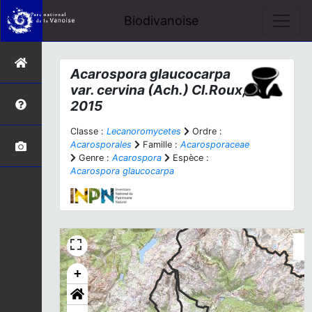
Biodivanoise
Acarospora glaucocarpa
var.
cervina
(Ach.) Cl.Roux,
2015
Classe :
Lecanoromycetes
Ordre :
Acarosporales
Famille :
Acarosporaceae
Genre :
Acarospora
Espèce :
Acarospora glaucocarpa
+