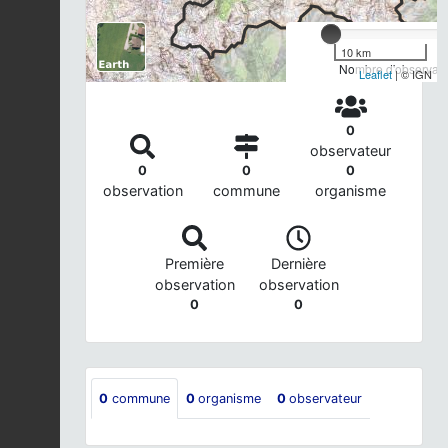
10 km
Nombre d'observatio
Leaflet
| © IGN
0
observateur
0
0
0
observation
commune
organisme
Première
Dernière
observation
observation
0
0
0
commune
0
organisme
0
observateur