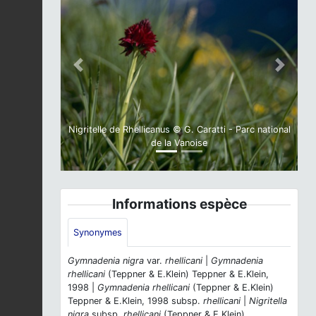
Previous
Next
Nigritelle de Rhellicanus © G. Caratti - Parc national
de la Vanoise
Informations espèce
Synonymes
Gymnadenia nigra
var.
rhellicani
|
Gymnadenia
rhellicani
(Teppner & E.Klein) Teppner & E.Klein,
1998 |
Gymnadenia rhellicani
(Teppner & E.Klein)
Teppner & E.Klein, 1998 subsp.
rhellicani
|
Nigritella
nigra
subsp.
rhellicani
(Teppner & E.Klein)