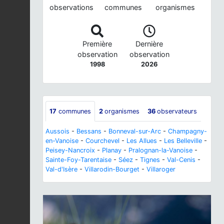
observations
communes
organismes
Première
Dernière
observation
observation
1998
2026
17
communes
2
organismes
36
observateurs
Aussois
-
Bessans
-
Bonneval-sur-Arc
-
Champagny-
en-Vanoise
-
Courchevel
-
Les Allues
-
Les Belleville
-
Peisey-Nancroix
-
Planay
-
Pralognan-la-Vanoise
-
Sainte-Foy-Tarentaise
-
Séez
-
Tignes
-
Val-Cenis
-
Val-d'Isère
-
Villarodin-Bourget
-
Villaroger