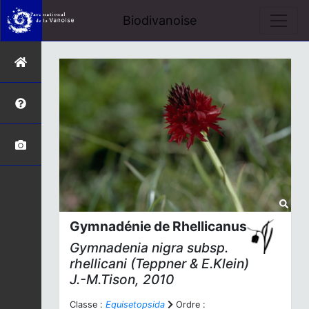
Biodivanoise
Gymnadénie de Rhellicanus
Gymnadenia nigra
subsp.
rhellicani
(Teppner & E.Klein)
J.-M.Tison, 2010
Classe :
Equisetopsida
Ordre :