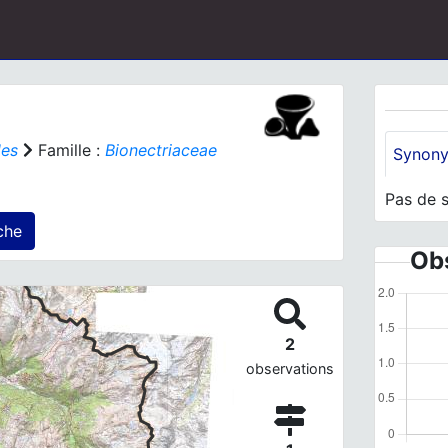
les
Famille :
Bionectriaceae
Synon
Pas de 
s) agrégé(s) sur cette fiche
Obs
2
observations