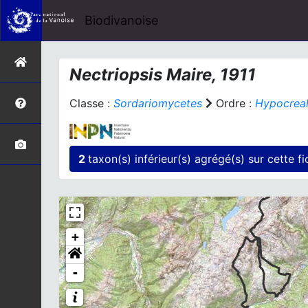
Biodivanoise
Nectriopsis
Maire, 1911
Classe :
Sordariomycetes
Ordre :
Hypocrea
2
taxon(s) inférieur(
+
-