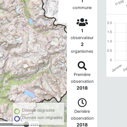
1
commune
1
observateur
2
organismes
Première
observation
2018
Donnée dégradée
Dernière
Donnée non dégradée
observation
2026
2018