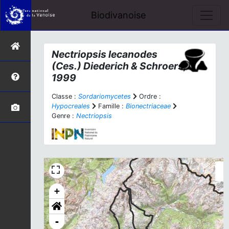
Biodivanoise
Nectriopsis lecanodes
(Ces.) Diederich & Schroers,
1999
Classe :
Sordariomycetes
Ordre :
Hypocreales
Famille :
Bionectriaceae
Genre :
Nectriopsis
+
-