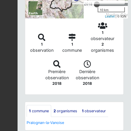
2018
10 km
Nombre d'observ
Leaflet
| © IGN
1
observateur
1
1
2
observation
commune
organismes
Première
Dernière
observation
observation
2018
2018
1
commune
2
organismes
1
observateur
Pralognan-la-Vanoise