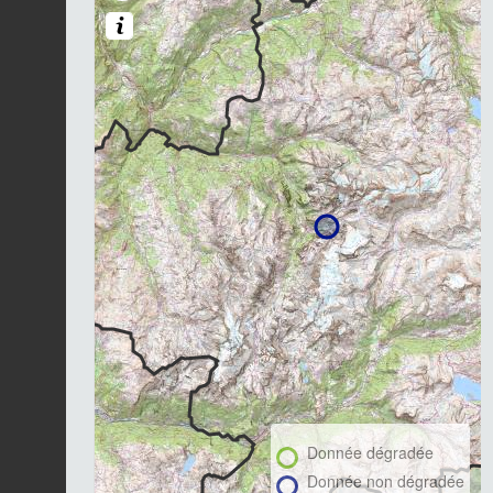
Donnée dégradée
Donnée non dégradée