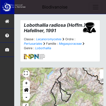
Biodivanoise
Lobothallia radiosa
(Hoffm.)
Hafellner, 1991
Classe :
Lecanoromycetes
Ordre :
Pertusariales
Famille :
Megasporaceae
Genre :
Lobothallia
+
-