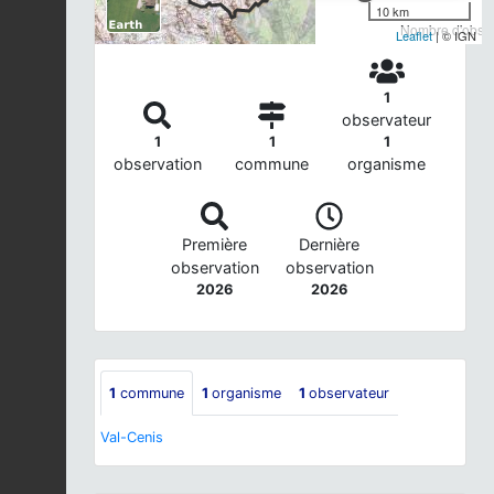
10 km
Nombre d'observ
Leaflet
| © IGN
1
observateur
1
1
1
observation
commune
organisme
Première
Dernière
observation
observation
2026
2026
1
commune
1
organisme
1
observateur
Val-Cenis